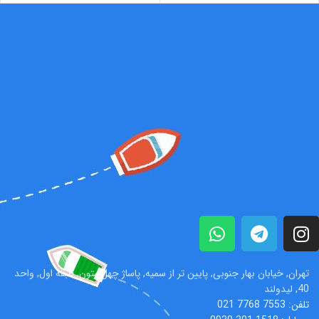
تهران, خیابان بهار جنوبی, پايين تر از سمیه, پاساژ چهل‌ستون, طبقه اول, واحد
40, ليدولند
تلفن: 7553 7768 021